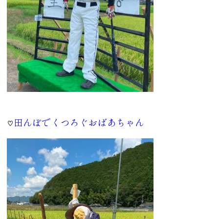
田んぼでくつろぐおば
あちゃん
♡