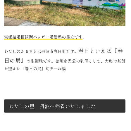
宝塚結婚相談所ハッピー婚活塾の足立です
。
春日といえば『春
わたしのふるさとは丹波市春日町です。
日の局』
の生誕地です。徳川家光公の乳母として、大奥の基盤
を整えた『春日の局』幼少＝お福
わたしの里 丹波へ帰省いたしました