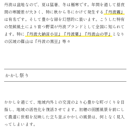
丹波は盆地なので、夏は猛暑、冬は極寒です。年間を通して昼夜
間の寒暖差が大きく、特に秋から冬にかけて発生する
『丹波霧』
は有名です。そして豊かな緑を幻想的に装います。こうした特有
の気候風土により育つ野菜が丹波ブランドとして全国に知られて
ます。特に
『丹波大納言小豆』『丹波栗』『丹波山の芋』
となり
の区域の篠山は『丹波の黒豆』等々
かかし祭り
かかしを通じて、地域内外との交流のより心豊かな町づくりを目
指し、地域の活性化を復活させてます。初穂の田園風景を前にし
て農道に世相を反映した立ち並ぶかかしの風景は、何となく見入
ってしまいます。