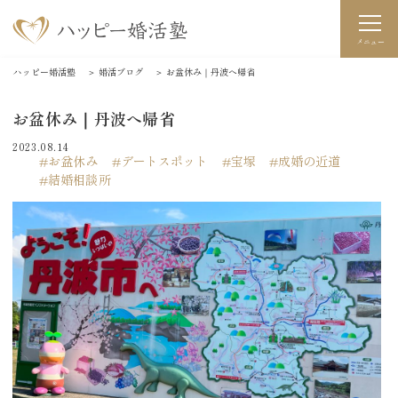
メニュー
ハッピー婚活塾
＞
婚活ブログ
＞
お盆休み｜丹波へ帰省
お盆休み｜丹波へ帰省
2023.08.14
お盆休み
デートスポット
宝塚
成婚の近道
結婚相談所