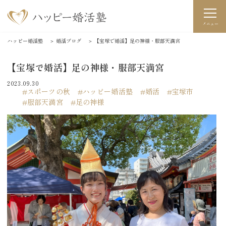
メニュー
ハッピー婚活塾
＞
婚活ブログ
＞
【宝塚で婚活】足の神様・服部天満宮
【宝塚で婚活】足の神様・服部天満宮
2023.09.30
スポーツの秋
ハッピー婚活塾
婚活
宝塚市
服部天満宮
足の神様