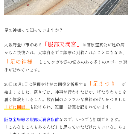
足の神様って知っていますか？
「服部天満宮」
大阪府豊中市のある
は菅原道真公が足の病
からご快復され、太宰府までご無事に到着されたことにちなみ、
「足の神様」
としてケガや足の悩みのある多くのスポーツ選
手が訪れています。
「足まつり」
30日10月1日は健脚やけがの回復を祈願する
が
始まりました。祭りでは、神事が行われたほか、げたやわらじを
履く体験もしました。数百固のカラフルな鼻緒のげたをつるした
「げた回廊」
も設けられ、短冊に祈願を記されています。
阪急宝塚線の服部天満宮駅前
なので、いつでも祈願できます。
「こんなところもあるんだ」と思っていただけたらいいな。ちょ