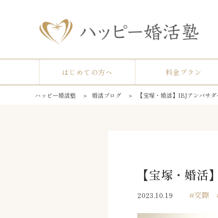
はじめての方へ
料金プラン
ハッピー婚活塾
＞
婚活ブログ
＞
【宝塚・婚活】IBJアンバサ
【宝塚・婚活】
交際
2023.10.19